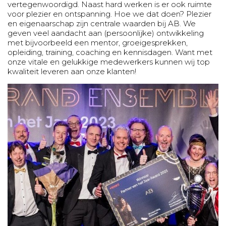
vertegenwoordigd. Naast hard werken is er ook ruimte
voor plezier en ontspanning. Hoe we dat doen? Plezier
en eigenaarschap zijn centrale waarden bij AB. We
geven veel aandacht aan (persoonlijke) ontwikkeling
met bijvoorbeeld een mentor, groeigesprekken,
opleiding, training, coaching en kennisdagen. Want met
onze vitale en gelukkige medewerkers kunnen wij top
kwaliteit leveren aan onze klanten!